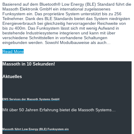
Basierend auf dem Bluetooth® Low Energy (BLE) Standard führt die
Massoth Elektronik GmbH ein international zugelassenes
Funksystem ein. Das proprietäre System unterstützt bis zu 256
Teilnehmer. Dank des BLE Standards bietet das System niedrigsten
Energieverbrauch bei gleichzeitig hervorragender Reichweite von
bis zu 400m. Das Funksystem lässt sich mit wenig Aufwand in
bestehende Industriesysteme integrieren und kann mit über
verschiedene Schnittstellen in vorhandene Schaltungen
eingebunden werden. Sowohl Modulbauweise als auch…
Read More
Massoth in 10 Sekunden!
Aktuelles
EMS Services der Massoth Systems GmbH
Mit über 50 Jahren Erfahrung bietet die Massoth Systems…
Massoth führt Low Energy (BLE) Funksystem ein