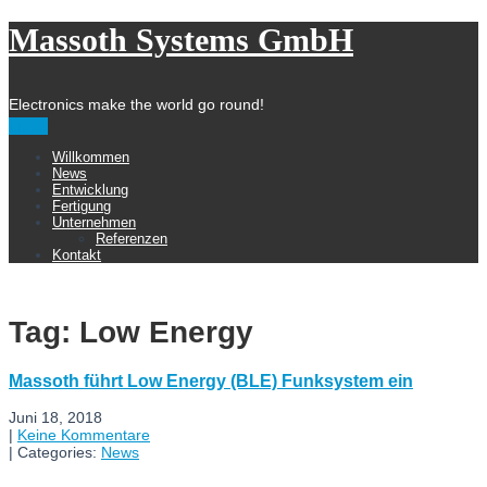
Massoth Systems GmbH
Electronics make the world go round!
Menu
Willkommen
News
Entwicklung
Fertigung
Unternehmen
Referenzen
Kontakt
Tag: Low Energy
Massoth führt Low Energy (BLE) Funksystem ein
Juni 18, 2018
|
Keine Kommentare
| Categories:
News