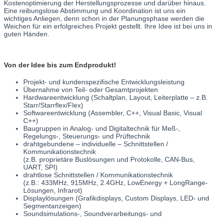
Kostenoptimierung der Herstellungsprozesse und darüber hinaus.
Eine reibungslose Abstimmung und Koordination ist uns ein
wichtiges Anliegen, denn schon in der Planungsphase werden die
Weichen für ein erfolgreiches Projekt gestellt. Ihre Idee ist bei uns in
guten Händen.
Von der Idee bis zum Endprodukt!
Projekt- und kundenspezifische Entwicklungsleistung
Übernahme von Teil- oder Gesamtprojekten
Hardwareentwicklung (Schaltplan, Layout, Leiterplatte – z.B.
Starr/Starrflex/Flex)
Softwareentwicklung (Assembler, C++, Visual Basic, Visual
C++)
Baugruppen in Analog- und Digitaltechnik für Meß-,
Regelungs-, Steuerungs- und Prüftechnik
drahtgebundene – individuelle – Schnittstellen /
Kommunikationstechnik
(z.B. proprietäre Buslösungen und Protokolle, CAN-Bus,
UART, SPI)
drahtlose Schnittstellen / Kommunikationstechnik
(z.B.: 433MHz, 915MHz, 2.4GHz, LowEnergy + LongRange-
Lösungen, Infrarot)
Displaylösungen (Grafikdisplays, Custom Displays, LED- und
Segmentanzeigen)
Soundsimulations-, Soundverarbeitungs- und